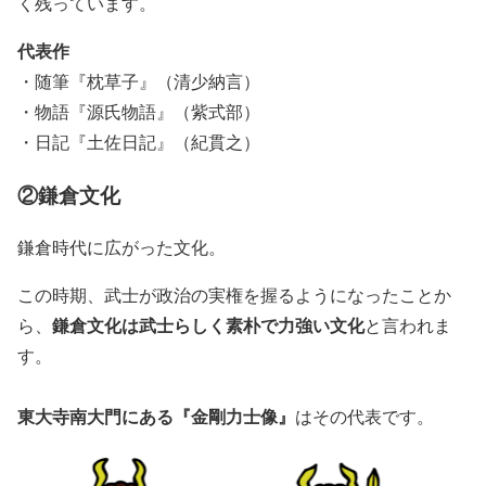
く残っています。
代表作
・随筆『枕草子』（清少納言）
・物語『源氏物語』（紫式部）
・日記『土佐日記』（紀貫之）
②鎌倉文化
鎌倉時代に広がった文化。
この時期、武士が政治の実権を握るようになったことか
鎌倉文化は武士らしく素朴で力強い文化
ら、
と言われま
す。
東大寺南大門にある『金剛力士像』
はその代表です。