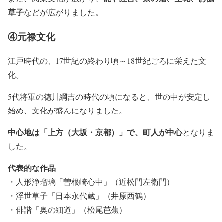
草子
などが広がりました。
④元禄文化
江戸時代の、17世紀の終わり頃～18世紀ごろに栄えた文
化。
5代将軍の徳川綱吉の時代の頃になると、世の中が安定し
始め、文化が盛んになりました。
中心地は「上方（大坂・京都）」で、町人が中心
となりま
した。
代表的な作品
・人形浄瑠璃「曽根崎心中」（近松門左衛門）
・浮世草子「日本永代蔵」（井原西鶴）
・俳諧「奥の細道」（松尾芭蕉）