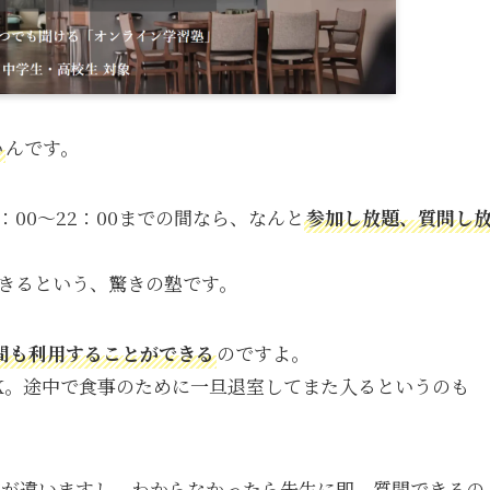
い
んです。
00～22：00までの間なら、なんと
参加し放題、質問し
きるという、驚きの塾です。
時間も利用することができる
のですよ。
K。途中で食事のために一旦退室してまた入るというのも
も集中が違いますし、わからなかったら先生に即、質問できるの